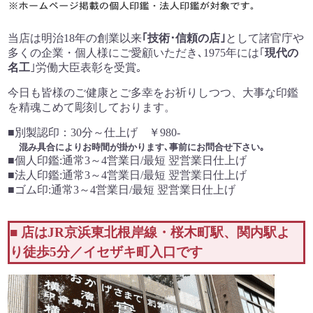
当店は明治18年の創業以来
｢技術･信頼の店｣
として
諸官庁や
多くの企業・個人様にご愛顧いただき､
1975年には｢
現代の
名工
｣労働大臣表彰を受賞｡
今日も皆様のご健康とご多幸をお祈りしつつ、
大事な印鑑
を精魂こめて彫刻しております。
■別製認印：30分～仕上げ ￥980-
混み具合によりお時間が掛かります､事前にお問合せ下さい｡
■個人印鑑:通常3～4営業日/最短 翌営業日仕上げ
■法人印鑑:通常3～4営業日/最短 翌営業日仕上げ
■ゴム印:通常3～4営業日/最短 翌営業日仕上げ
■ 店はJR京浜東北根岸線・桜木町駅、関内駅よ
り徒歩5分／イセザキ町入口です