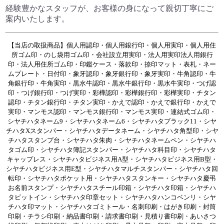
経験豊かなスタッフが、お客様の身になって
親切丁寧にご
案内いたします。
【当店の取扱商品】個人用認印・個人用銀行印・個人用実印・個人用住
所ゴム印・のし袋用ゴム印・会社設立用実印・法人用実印法人用銀行
印・法人用住所ゴム印・印鑑ケース・落款印・捺印マット・表札・ネー
ムプレート・日付印・象牙認印・象牙銀行印・象牙実印・牛角認印・牛
角銀行印・牛角実印・黒水牛認印・黒水牛銀行印・黒水牛実印・つげ認
印・つげ銀行印・つげ実印・彩樺認印・彩樺銀行印・彩樺実印・チタン
認印・チタン銀行印・チタン実印・かえで認印・かえで銀行印・かえで
実印・マンモス認印・マンモス銀行印・マンモス実印・連結式ゴム印・
シヤチハタネーム9・シヤチハタネーム6・シヤチハタブラック11・シヤ
チハタXスタンパー・シヤチハタデータネーム・シヤチハタ角型印・シヤ
チハタスタンプ台・シヤチハタ朱肉・シヤチハタネームペン・シヤチハ
タゴム印・シヤチハタ簿記スタンパー・シヤチハタ科目印・シヤチハタ
キャップレス・シヤチハタビジネス用A型・シヤチハタビジネス用B型・
シヤチハタビジネス用E型・シヤチハタマルチスタンパー・シヤチハタ回
転印・シヤチハタポケット用・シヤチハタスタンキー・シヤチハタ慶弔
お名前スタンプ・シヤチハタスチール印箱・シヤチハタ印箱・シヤチハ
タピットイン・シヤチハタ印章セット・シヤチハタハンコベンリ・シヤ
チハタ印マット・シヤチハタゴミトール・名刺印刷・はがき印刷・封筒
印刷・チラシ印刷・納品書印刷・請求書印刷・見積り書印刷・あいさつ