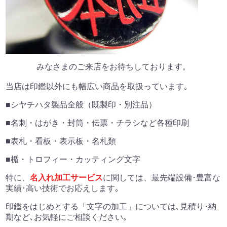
みなさまのご来店をお待ちしております。
当店は印鑑以外にも幅広い商品を取扱っています｡
■シヤチハタ製品全般（既製印・別注品）
■名刺・はがき・封筒・伝票・チラシなど各種印刷
■表札・看板・表示板・名札類
■楯・トロフィー・カッティング文字
特に、
名入れ加工サービス
に関しては、
最先端設備･豊富な
実績･高い技術でお応えします｡
印鑑をはじめとする「文字の加工」については､
見積り･納
期など､お気軽にご相談ください｡