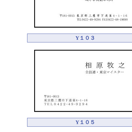
Y１０３
Y１０５